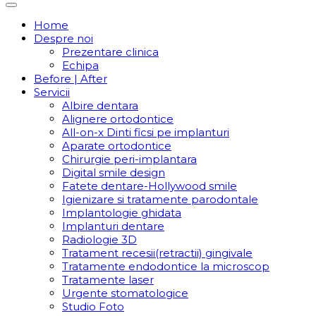
Home
Despre noi
Prezentare clinica
Echipa
Before | After
Servicii
Albire dentara
Alignere ortodontice
All-on-x Dinti ficsi pe implanturi
Aparate ortodontice
Chirurgie peri-implantara
Digital smile design
Fatete dentare-Hollywood smile
Igienizare si tratamente parodontale
Implantologie ghidata
Implanturi dentare
Radiologie 3D
Tratament recesii(retractii) gingivale
Tratamente endodontice la microscop
Tratamente laser
Urgente stomatologice
Studio Foto