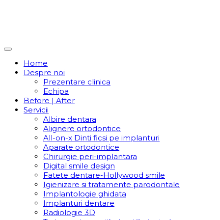
Home
Despre noi
Prezentare clinica
Echipa
Before | After
Servicii
Albire dentara
Alignere ortodontice
All-on-x Dinti ficsi pe implanturi
Aparate ortodontice
Chirurgie peri-implantara
Digital smile design
Fatete dentare-Hollywood smile
Igienizare si tratamente parodontale
Implantologie ghidata
Implanturi dentare
Radiologie 3D