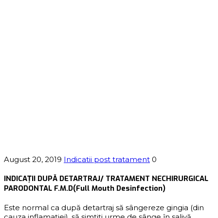
August 20, 2019
Indicatii post tratament
0
INDICAȚII DUPĂ DETARTRAJ/ TRATAMENT NECHIRURGICAL
PARODONTAL F.M.D(Full Mouth Desinfection)
Este normal ca după detartraj să sângereze gingia (din
cauza inflamaţiei), să simţiți urme de sânge în salivă.