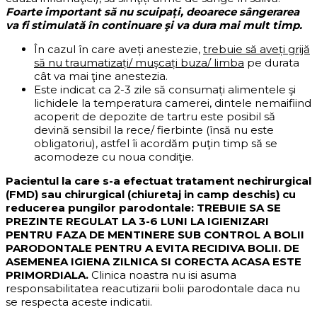
Foarte important să nu scuipați, deoarece sângerarea
va fi stimulată în continuare şi va dura mai mult timp.
În cazul în care aveți anestezie,
trebuie să aveți grijă
să nu traumatizați/ muşcați buza/ limba
pe durata
cât va mai ţine anestezia.
Este indicat ca 2-3 zile să consumați alimentele şi
lichidele la temperatura camerei, dintele nemaifiind
acoperit de depozite de tartru este posibil să
devină sensibil la rece/ fierbinte (însă nu este
obligatoriu), astfel îi acordăm puţin timp să se
acomodeze cu noua condiţie.
Pacientul la care s-a efectuat tratament nechirurgical
(FMD) sau chirurgical (chiuretaj in camp deschis) cu
reducerea pungilor parodontale: TREBUIE SA SE
PREZINTE REGULAT LA 3-6 LUNI LA IGIENIZARI
PENTRU FAZA DE MENTINERE SUB CONTROL A BOLII
PARODONTALE PENTRU A EVITA RECIDIVA BOLII. DE
ASEMENEA IGIENA ZILNICA SI CORECTA ACASA ESTE
PRIMORDIALA.
Clinica noastra nu isi asuma
responsabilitatea reacutizarii bolii parodontale daca nu
se respecta aceste indicatii.