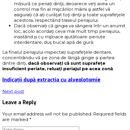
măsură ce periați dinţii, deoarece veți avea un
control mai fin al mişcărilor mâinii şi astfel vă
asigurați că ați curăţat toţi dinţii şi toate suprafeţele
acestora, respectând traseul periajului;
Dacă observați că gingia va sângera într-un anumit
loc, acolo acordați ceva mai mult timp periajului,
insistând și cu mijloace ajutătoare: periuțe
interdentare, duș bucal apă de gură;
La finalul periajului inspectați suprafețele dentare,
concentrându-vă pe zona de lângă gingie și partea
dintre dinți,
dacă observați că sunt suprafețe
insuficient periate, reluați periajul pe acea zonă
.
Indicații după extracția cu alveolotomie
Next post
Leave a Reply
Your email address will not be published.
Required fields
are marked
*