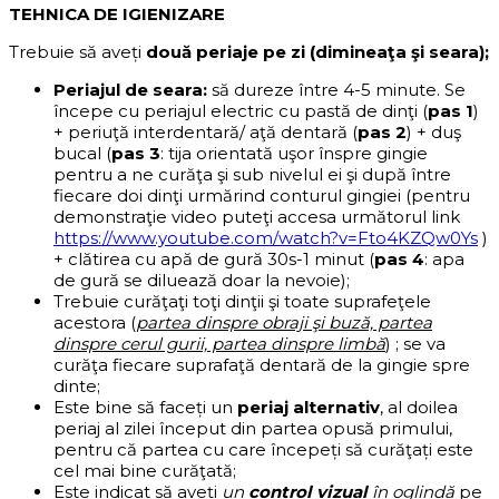
TEHNICA DE IGIENIZARE
Trebuie să aveți
două periaje pe zi (dimineaţa şi seara);
Periajul de seara:
să dureze între 4-5 minute. Se
începe cu periajul electric cu pastă de dinţi (
pas 1
)
+ periuţă interdentară/ aţă dentară (
pas 2
) + duş
bucal (
pas 3
: tija orientată uşor înspre gingie
pentru a ne curăţa şi sub nivelul ei şi după între
fiecare doi dinţi urmărind conturul gingiei (pentru
demonstraţie video puteţi accesa următorul link
https://www.youtube.com/watch?v=Fto4KZQw0Ys
)
+ clătirea cu apă de gură 30s-1 minut (
pas 4
: apa
de gură se diluează doar la nevoie);
Trebuie curăţaţi toţi dinţii şi toate suprafeţele
acestora (
partea dinspre obraji şi buză, partea
dinspre cerul gurii, partea dinspre limbă
) ; se va
curăţa fiecare suprafaţă dentară de la gingie spre
dinte;
Este bine să faceți un
periaj alternativ
, al doilea
periaj al zilei început din partea opusă primului,
pentru că partea cu care începeți să curăţați este
cel mai bine curăţată;
Este indicat să aveți
un
control vizual
în oglindă
pe