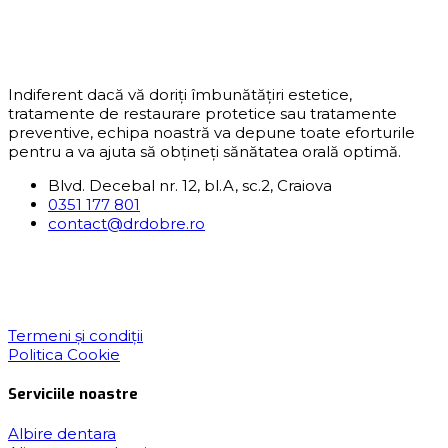
Indiferent dacă vă doriți îmbunătățiri estetice,
tratamente de restaurare protetice sau tratamente
preventive, echipa noastră va depune toate eforturile
pentru a va ajuta să obțineți sănătatea orală optimă.
Blvd. Decebal nr. 12, bl.A, sc.2, Craiova
0351 177 801
contact@drdobre.ro
Termeni și condiții
Politica Cookie
Serviciile noastre
Albire dentara