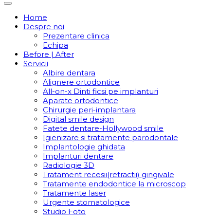
Home
Despre noi
Prezentare clinica
Echipa
Before | After
Servicii
Albire dentara
Alignere ortodontice
All-on-x Dinti ficsi pe implanturi
Aparate ortodontice
Chirurgie peri-implantara
Digital smile design
Fatete dentare-Hollywood smile
Igienizare si tratamente parodontale
Implantologie ghidata
Implanturi dentare
Radiologie 3D
Tratament recesii(retractii) gingivale
Tratamente endodontice la microscop
Tratamente laser
Urgente stomatologice
Studio Foto