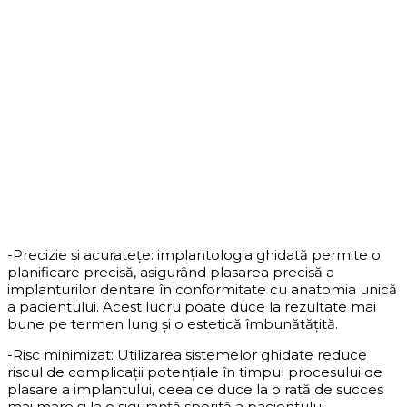
-Precizie și acuratețe: implantologia ghidată permite o
planificare precisă, asigurând plasarea precisă a
implanturilor dentare în conformitate cu anatomia unică
a pacientului. Acest lucru poate duce la rezultate mai
bune pe termen lung și o estetică îmbunătățită.
-Risc minimizat: Utilizarea sistemelor ghidate reduce
riscul de complicații potențiale în timpul procesului de
plasare a implantului, ceea ce duce la o rată de succes
mai mare și la o siguranță sporită a pacientului.