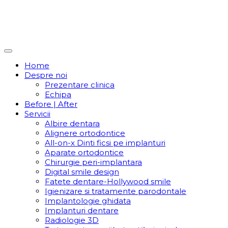
Home
Despre noi
Prezentare clinica
Echipa
Before | After
Servicii
Albire dentara
Alignere ortodontice
All-on-x Dinti ficsi pe implanturi
Aparate ortodontice
Chirurgie peri-implantara
Digital smile design
Fatete dentare-Hollywood smile
Igienizare si tratamente parodontale
Implantologie ghidata
Implanturi dentare
Radiologie 3D